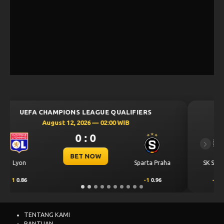
UEFA CHAMPIONS LEAGUE QUALIFIERS
August 12, 2026 — 01:30 WIB
0 : 0
Previous
Next
BET NOW
aha
SK Sturm Graz
Fenerbahce
-0.5
0.95
0.5
0.87
TENTANG KAMI
BANTUAN