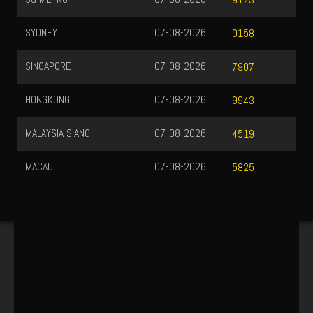
SYDNEY
07-08-2026
0158
SINGAPORE
07-08-2026
7907
HONGKONG
07-08-2026
9943
MALAYSIA SIANG
07-08-2026
4519
MACAU
07-08-2026
5825