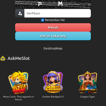
Remember Me
Masuk
Daftar Sekarang
Desktop
Wap
AskMeSlot
Nova Crash : The Legends of
Golden Blackjack 21
Dragon Tiger
Power