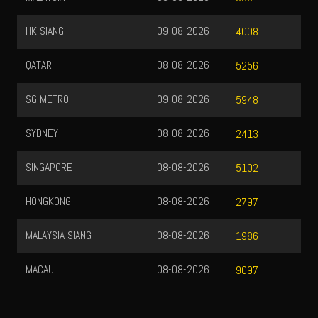
HK SIANG
09-08-2026
4008
QATAR
08-08-2026
5256
SG METRO
09-08-2026
5948
SYDNEY
08-08-2026
2413
SINGAPORE
08-08-2026
5102
HONGKONG
08-08-2026
2797
MALAYSIA SIANG
08-08-2026
1986
MACAU
08-08-2026
9097